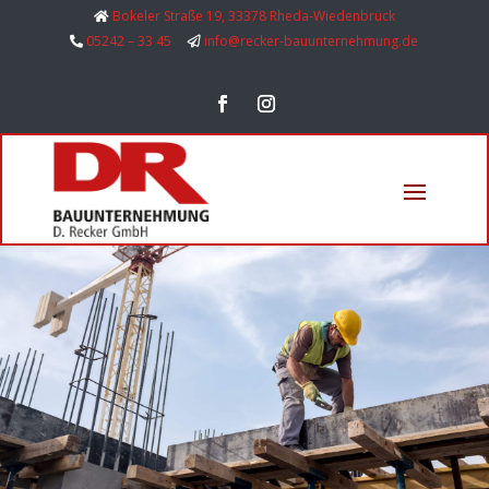
Bokeler Straße 19, 33378 Rheda-Wiedenbrück
05242 – 33 45
info@recker-bauunternehmung.de