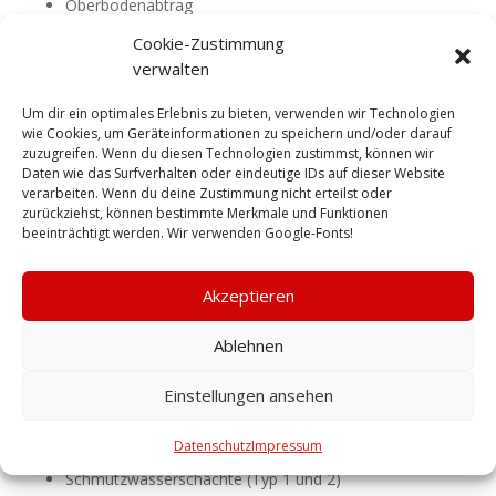
Oberbodenabtrag
Fundamentarbeiten
Cookie-Zustimmung
verwalten
Um dir ein optimales Erlebnis zu bieten, verwenden wir Technologien
wie Cookies, um Geräteinformationen zu speichern und/oder darauf
zuzugreifen. Wenn du diesen Technologien zustimmst, können wir
Daten wie das Surfverhalten oder eindeutige IDs auf dieser Website
verarbeiten. Wenn du deine Zustimmung nicht erteilst oder
zurückziehst, können bestimmte Merkmale und Funktionen
beeinträchtigt werden. Wir verwenden Google-Fonts!
Akzeptieren
Ablehnen
Einstellungen ansehen
Entwässerungsarbeiten
Datenschutz
Impressum
Schmutz- und Regenwasserleitungen
Schmutzwasserschächte (Typ 1 und 2)