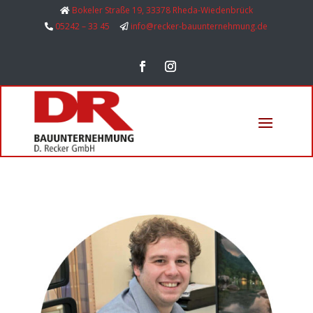
Bokeler Straße 19, 33378 Rheda-Wiedenbrück
05242 – 33 45
info@recker-bauunternehmung.de